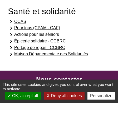
Santé et solidarité
keyboard_arrow_right
CCAS
keyboard_arrow_right
Pour tous (CPAM - CAF)
keyboard_arrow_right
Actions pour les séniors
keyboard_arrow_right
Épicerie solidaire - CCBRC
keyboard_arrow_right
Portage de repas - CCBRC
keyboard_arrow_right
Maison Départementale des Solidarités
Nous contacter
This site uses cookies and gives you control over what you want
to activate
Commune de Coubert
OK, accept all
Deny all cookies
Personalize
17 rue Aristide Briand
77170 Coubert - FRANCE
+33 1 64 06 71 20